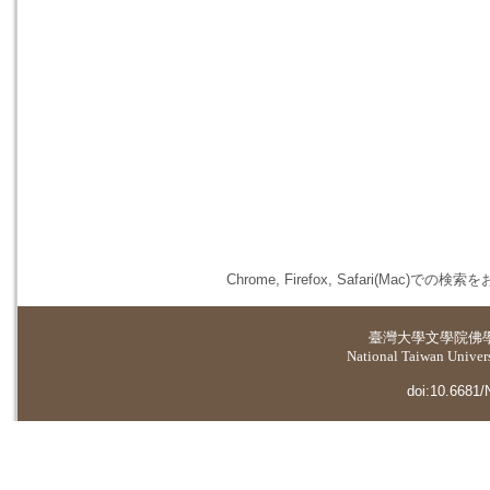
Chrome, Firefox, Safari(
臺灣大學
文學院佛
National Taiwan Universi
doi:10.6681