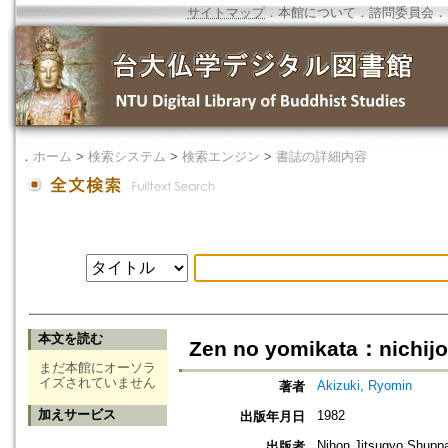
サイトマップ
．
本館について
．
諮問委員会
．
．
ホーム
>
検索システム
>
検索エンジン
>
書誌の詳細内容
本文を読む
Zen no yomikata：nichijog
まだ本館にオーソラ
イズされていません
Akizuki, Ryomin
著者
加えサービス
1982
出版年月日
Nihon Jitsugyo Shupp
出版者