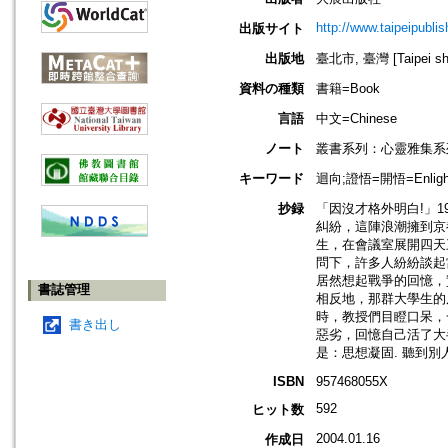
http://www.taipeipubli
出版サイト
出版地
臺北市, 臺灣 [Taipei shi
資料の種類
書籍=Book
言語
中文=Chinese
ノート
叢書系列：心靈雅集系
キーワード
迴向;證悟=開悟=Enlight
抄録
「因沒才格外明白!」1
糾紛，這陣浪潮擁到京
生，在會議室展開四天
問下，許多人紛紛談起
居然想起戰爭的回憶，
書誌管理
相反地，那群大學生的反
時，教授們目瞪口呆，
書き出し
惡劣，回憶自己活了大
是：思想凝固. 聽到別人
ISBN
957468055X
592
ヒット数
2004.01.16
作成日