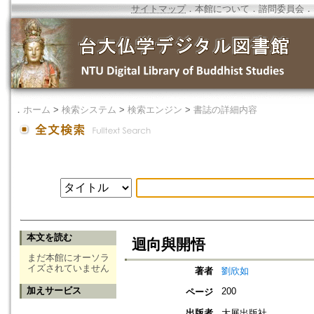
サイトマップ
．
本館について
．
諮問委員会
．
．
ホーム
>
検索システム
>
検索エンジン
>
書誌の詳細内容
本文を読む
迴向與開悟
まだ本館にオーソラ
イズされていません
著者
劉欣如
加えサービス
200
ページ
出版者
大展出版社