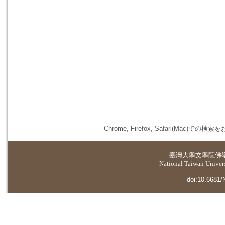
Chrome, Firefox, Safari(
臺灣大學
文學院佛
National Taiwan Universi
doi:10.6681