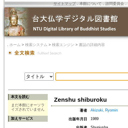
サイトマップ
．
本館について
．
諮問委員会
．
．
ホーム
>
検索システム
>
検索エンジン
>
書誌の詳細内容
本文を読む
Zenshu shiburoku
まだ本館にオーソラ
イズされていません
Akizuki, Ryomin
著者
加えサービス
1989
出版年月日
Shunjusha
出版者