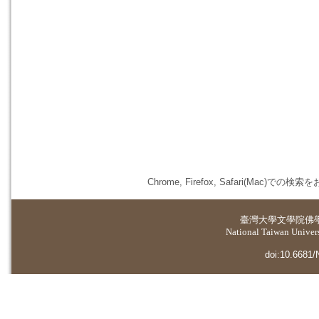
Chrome, Firefox, Safari(
臺灣大學
文學院佛
National Taiwan Universi
doi:10.6681