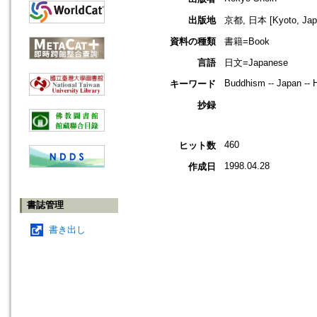
出版地
京都, 日本 [Kyoto, Jap
資料の種類
書籍=Book
言語
日文=Japanese
Buddhism -- Japan -- H
キーワード
抄録
460
ヒット数
1998.04.28
作成日
書誌管理
書き出し