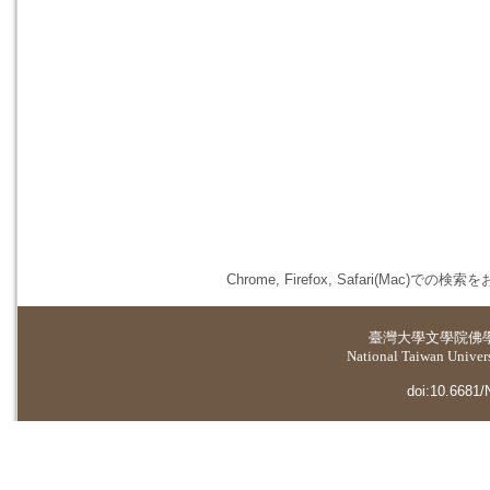
Chrome, Firefox, Safari(
臺灣大學
文學院佛
National Taiwan Universi
doi:10.6681