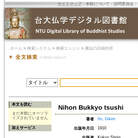
サイトマップ
．
本館について
．
諮問委員会
．
．
ホーム
>
検索システム
>
検索エンジン
>
書誌の詳細内容
本文を読む
Nihon Bukkyo tsushi
まだ本館にオーソラ
イズされていません
Ito, Giken
著者
加えサービス
1910
出版年月日
Kokyo Shoin
出版者