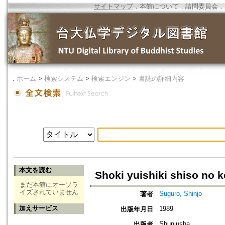
サイトマップ
．
本館について
．
諮問委員会
．
．
ホーム
>
検索システム
>
検索エンジン
>
書誌の詳細内容
本文を読む
Shoki yuishiki shiso no 
まだ本館にオーソラ
イズされていません
Suguro, Shinjo
著者
加えサービス
1989
出版年月日
Shunjusha
出版者