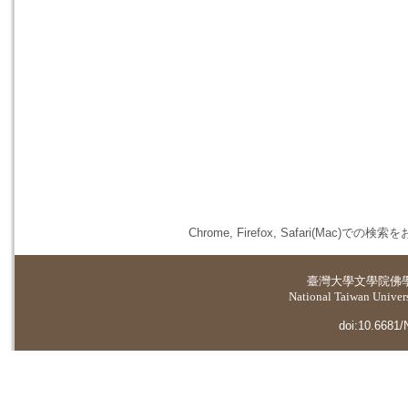
Chrome, Firefox, Safari(
臺灣大學
文學院佛
National Taiwan Universi
doi:10.6681