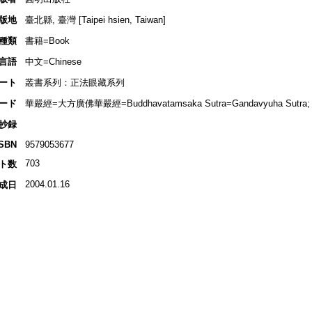
版地
臺北縣, 臺灣 [Taipei hsien, Taiwan]
種類
書籍=Book
言語
中文=Chinese
ート
叢書系列：正法眼藏系列
ード
華嚴經=大方廣佛華嚴經=Buddhavatamsaka Sutra=Gandavyuha Sutra;
抄録
ISBN
9579053677
703
ト数
2004.01.16
成日