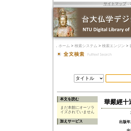
サイトマップ
．
．
ホーム
>
検索システム
>
検索エンジン
>
本文を読む
華嚴經十
まだ本館にオーソラ
イズされていません
加えサービス
出版年
出