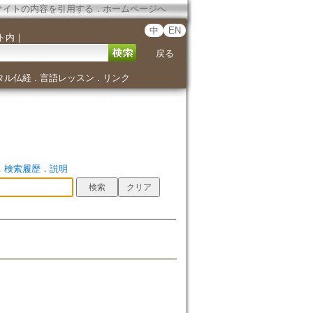
サイトの内容を引用する
．
ホームページへ
中
EN
ト内
｜
戻る
タル仏経
言語レッスン
リンク
．
．
．
検索履歴
．
説明