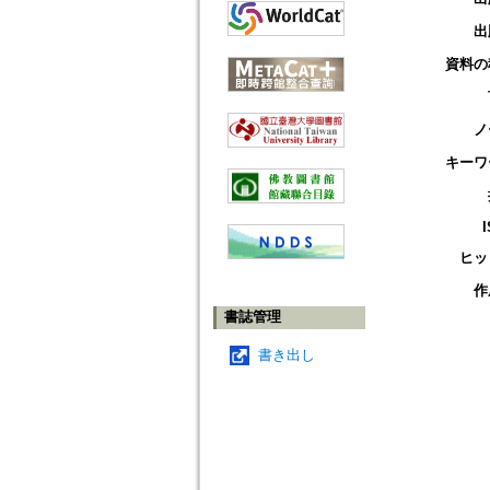
出
資料の
ノ
キーワ
ヒッ
作
書誌管理
書き出し