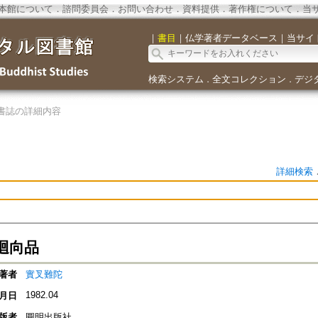
本館について
．
諮問委員会
．
お問い合わせ
．
資料提供
．
著作権について
．
当
｜
書目
｜
仏学著者データベース
｜
当サイ
検索システム
全文コレクション
デジ
．
．
書誌の詳細内容
詳細検索
迴向品
著者
實叉難陀
1982.04
月日
版者
圓明出版社