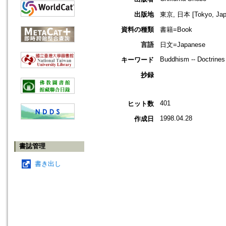
出版地
東京, 日本 [Tokyo, Jap
資料の種類
書籍=Book
言語
日文=Japanese
Buddhism -- Doctrines
キーワード
抄録
401
ヒット数
1998.04.28
作成日
書誌管理
書き出し