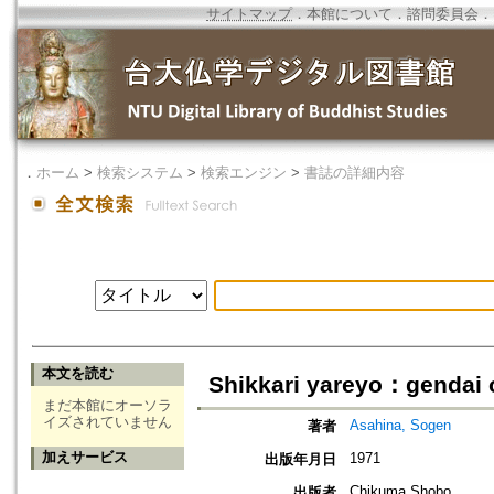
サイトマップ
．
本館について
．
諮問委員会
．
．
ホーム
>
検索システム
>
検索エンジン
>
書誌の詳細内容
本文を読む
Shikkari yareyo：gendai o
まだ本館にオーソラ
イズされていません
Asahina, Sogen
著者
加えサービス
1971
出版年月日
Chikuma Shobo
出版者