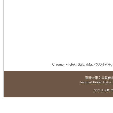
Chrome, Firefox, Safari(
臺灣大學
文學院佛
National Taiwan Universi
doi:10.6681