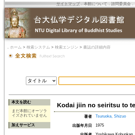
サイトマップ
．
本館について
．
諮問委員会
．
．
ホーム
>
検索システム
>
検索エンジン
>
書誌の詳細内容
本文を読む
Kodai jiin no seiritsu to t
まだ本館にオーソラ
イズされていません
Tsuruoka, Shizuo
著者
加えサービス
1975
出版年月日
Yoshikawa Kobunkan
出版者