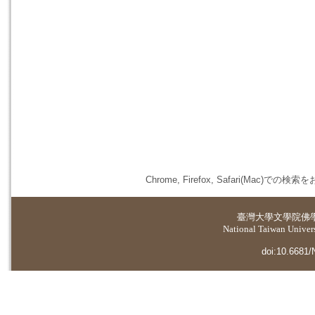
Chrome, Firefox, Safari(
臺灣大學
文學院佛
National Taiwan Universi
doi:10.6681