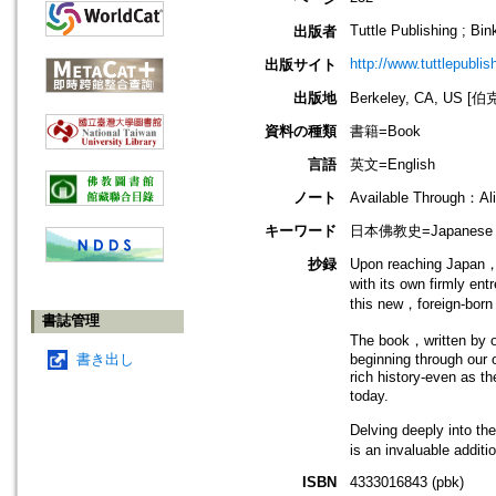
Tuttle Publishing ; Bi
出版者
http://www.tuttlepubli
出版サイト
出版地
Berkeley, CA, US
資料の種類
書籍=Book
言語
英文=English
ノート
Available Through：Ali
キーワード
日本佛教史=Japanese Bu
抄録
Upon reaching Japan，B
with its own firmly en
this new，foreign-born 
書誌管理
The book，written by o
書き出し
beginning through our
rich history-even as t
today.
Delving deeply into th
is an invaluable addit
ISBN
4333016843 (pbk)