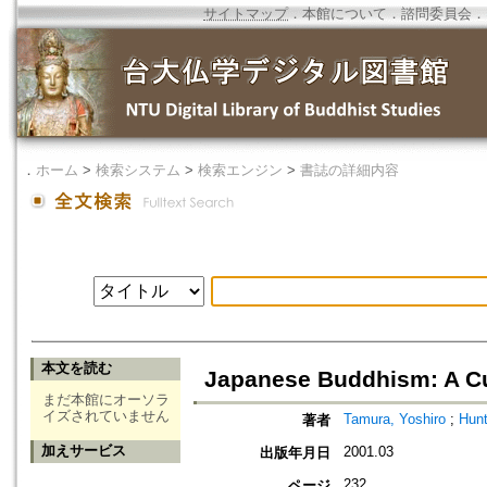
サイトマップ
．
本館について
．
諮問委員会
．
．
ホーム
>
検索システム
>
検索エンジン
>
書誌の詳細内容
本文を読む
Japanese Buddhism: A Cul
まだ本館にオーソラ
イズされていません
Tamura, Yoshiro
;
Hunt
著者
加えサービス
2001.03
出版年月日
232
ページ