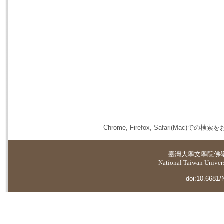
Chrome, Firefox, Safari(
臺灣大學
文學院佛
National Taiwan Universi
doi:10.6681