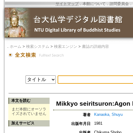
サイトマップ
．
本館について
．
諮問委員会
．
．
ホーム
>
検索システム
>
検索エンジン
>
書誌の詳細内容
本文を読む
Mikkyo seiritsuron:Agon 
まだ本館にオーソラ
イズされていません
Kanaoka, Shuyu
著者
加えサービス
1981
出版年月日
Chikuma Shobo
出版者