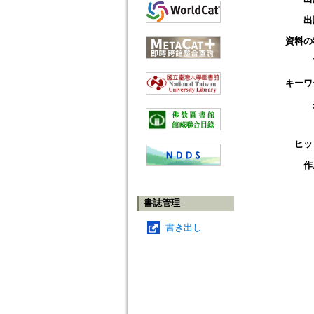
出
資料の
キーワ
ヒッ
作
書誌管理
書き出し