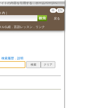
サイトの内容を引用する
．
ホームページへ
中
EN
ト内
｜
戻る
タル仏経
言語レッスン
リンク
．
．
．
検索履歴
．
説明