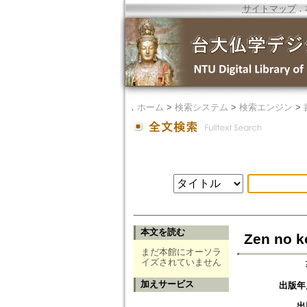
サイトマップ
．
．
ホーム
>
検索システム
>
検索エンジン
>
本文を読む
Zen no k
まだ本館にオーソラ
イズされていません
加えサービス
出版年
出