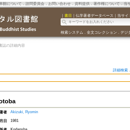
本館について
．
諮問委員会
．
お問い合わせ
．
資料提供
．
著作権について
．
当
｜
書目
｜
仏学著者データベース
｜
当サイ
検索システム
全文コレクション
デジ
．
．
書誌の詳細内容
詳細検索
otoba
Akizuki, Ryomin
著者
1981
月日
Kodansha
版者