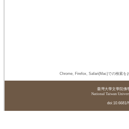
Chrome, Firefox, Safari(
臺灣大學
文學院佛
National Taiwan Universi
doi:10.6681