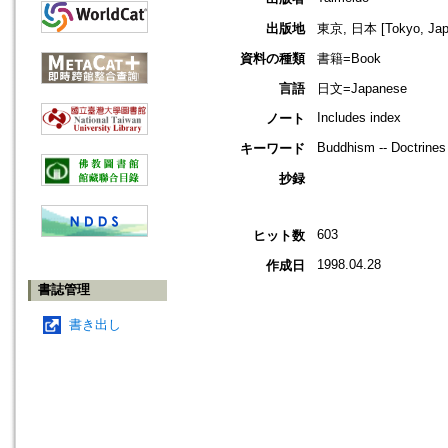
出版地
東京, 日本 [Tokyo, Jap
資料の種類
書籍=Book
言語
日文=Japanese
Includes index
ノート
Buddhism -- Doctrines 
キーワード
抄録
603
ヒット数
1998.04.28
作成日
書誌管理
書き出し