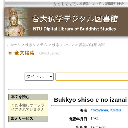
サイトマップ
．
本館について
．
諮問委員会
．
．
ホーム
>
検索システム
>
検索エンジン
>
書誌の詳細内容
本文を読む
Bukkyo shiso e no izanai
まだ本館にオーソラ
イズされていません
Yokoyama, Koitsu
著者
加えサービス
1984
出版年月日
Taimeido
出版者