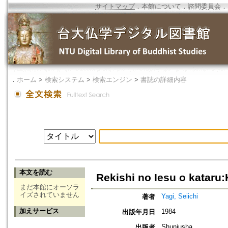
サイトマップ
．
本館について
．
諮問委員会
．
．
ホーム
>
検索システム
>
検索エンジン
>
書誌の詳細内容
本文を読む
Rekishi no Iesu o kataru:
まだ本館にオーソラ
イズされていません
Yagi, Seiichi
著者
加えサービス
1984
出版年月日
Shunjusha
出版者