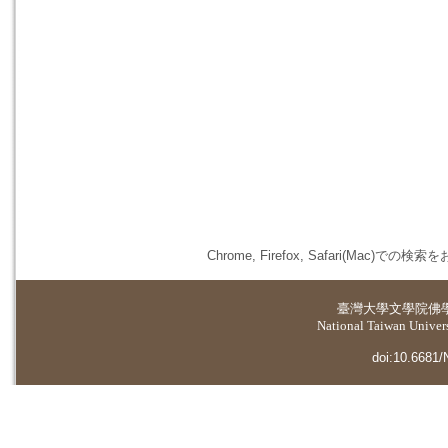
Chrome, Firefox, Safari(
臺灣大學
文學院佛
National Taiwan Universi
doi:10.6681