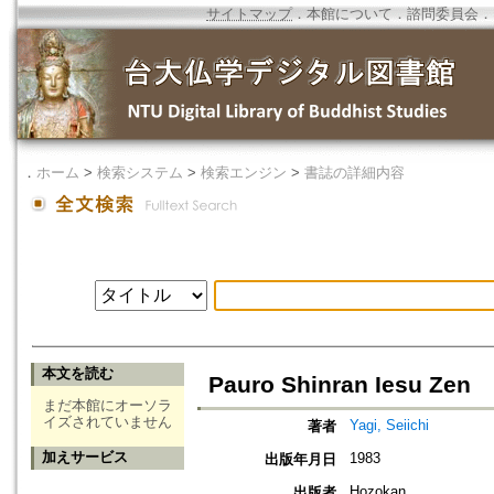
サイトマップ
．
本館について
．
諮問委員会
．
．
ホーム
>
検索システム
>
検索エンジン
>
書誌の詳細内容
本文を読む
Pauro Shinran Iesu Zen
まだ本館にオーソラ
イズされていません
Yagi, Seiichi
著者
加えサービス
1983
出版年月日
Hozokan
出版者