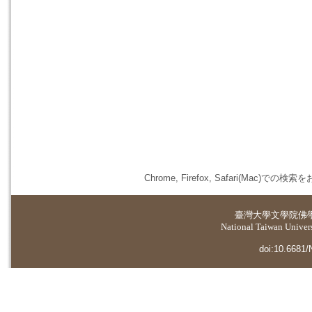
Chrome, Firefox, Safari(
臺灣大學
文學院佛
National Taiwan Universi
doi:10.6681