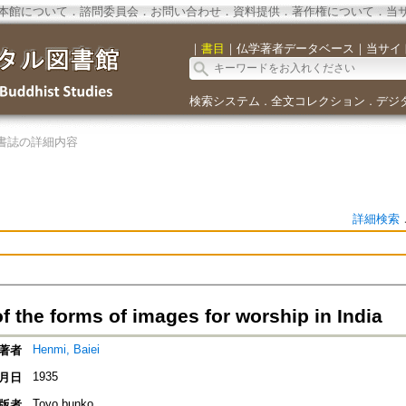
本館について
．
諮問委員会
．
お問い合わせ
．
資料提供
．
著作権について
．
当
｜
書目
｜
仏学著者データベース
｜
当サイ
検索システム
全文コレクション
デジ
．
．
書誌の詳細内容
詳細検索
f the forms of images for worship in India
Henmi, Baiei
著者
1935
月日
Toyo bunko
版者