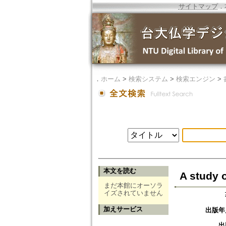
サイトマップ
．
．
ホーム
>
検索システム
>
検索エンジン
>
本文を読む
A study o
まだ本館にオーソラ
イズされていません
加えサービス
出版年
出