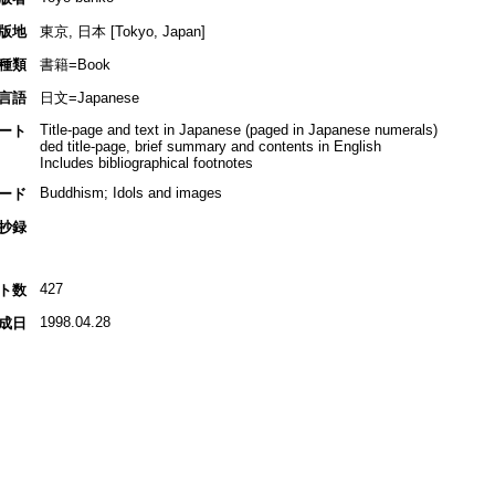
版地
東京, 日本 [Tokyo, Japan]
種類
書籍=Book
言語
日文=Japanese
Title-page and text in Japanese (paged in Japanese numerals)
ート
ded title-page, brief summary and contents in English
Includes bibliographical footnotes
Buddhism; Idols and images
ード
抄録
427
ト数
1998.04.28
成日