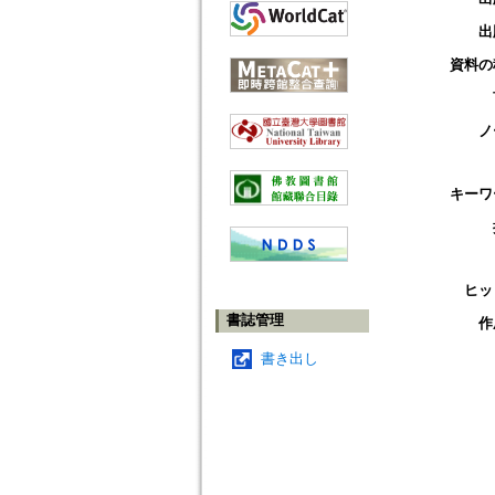
出
資料の
ノ
キーワ
ヒッ
書誌管理
作
書き出し