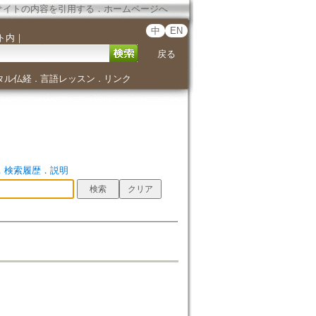
サイトの内容を引用する
．
ホームページへ
中
EN
ト内
｜
戻る
タル仏経
言語レッスン
リンク
．
．
．
検索履歴
．
説明