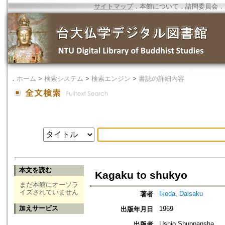
サイトマップ
．
本館について
．
諮問委員会
．
．
ホーム
>
検索システム
>
検索エンジン
>
書誌の詳細内容
本文を読む
Kagaku to shukyo
まだ本館にオーソラ
イズされていません
Ikeda, Daisaku
著者
加えサービス
1969
出版年月日
Ushio Shuppansha
出版者