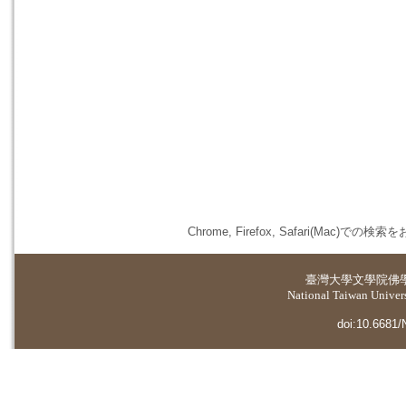
Chrome, Firefox, Safari(
臺灣大學
文學院佛
National Taiwan Universi
doi:10.6681