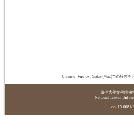
Chrome, Firefox, Safari(
臺灣大學
文學院佛
National Taiwan Universi
doi:10.6681