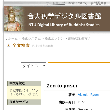
サイトマップ
．
本館について
．
諮問委員会
．
．
ホーム
>
検索システム
>
検索エンジン
>
書誌の詳細内容
本文を読む
Zen to jinsei
まだ本館にオーソラ
イズされていません
Akizuki, Ryomin
著者
加えサービス
1977
出版年月日
Sekkasha
出版者