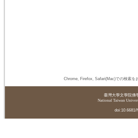
Chrome, Firefox, Safari(
臺灣大學
文學院佛
National Taiwan Universi
doi:10.6681