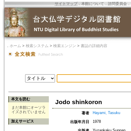
サイトマップ
．
本館について
．
諮問委員会
．
．
ホーム
>
検索システム
>
検索エンジン
>
書誌の詳細内容
本文を読む
Jodo shinkoron
まだ本館にオーソラ
イズされていません
Hayami, Tasuku
著者
加えサービス
1978
出版年月日
Yuzankaku Suppan
出版者