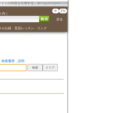
サイトの内容を引用する
．
ホームページへ
中
EN
ト内
｜
戻る
タル仏経
言語レッスン
リンク
．
．
．
検索履歴
．
説明