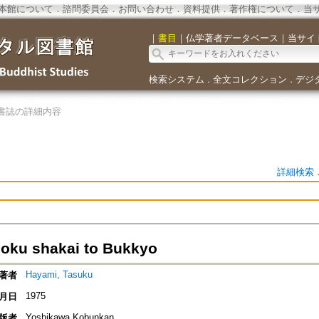
本館について
．
諮問委員会
．
お問い合わせ
．
資料提供
．
著作権について
．
当
｜
書目
｜
仏学著者データベース
｜
当サイ
検索システム
全文コレクション
デジ
．
．
書誌の詳細内容
詳細検索
zoku shakai to Bukkyo
Hayami, Tasuku
著者
1975
月日
Yoshikawa Kobunkan
版者