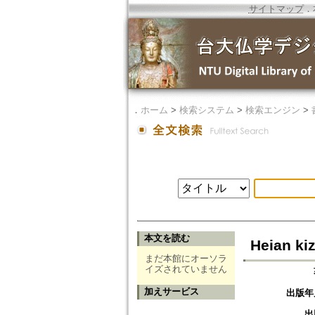
サイトマップ
．
．
ホーム
>
検索システム
>
検索エンジン
>
本文を読む
Heian ki
まだ本館にオーソラ
イズされていません
加えサービス
出版年
出