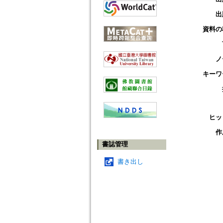
出
資料の
ノ
キーワ
ヒッ
作
書誌管理
書き出し