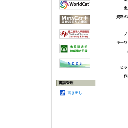
出
資料の
ノ
キーワ
ヒッ
作
書誌管理
書き出し