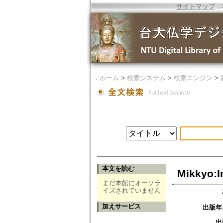
サイトマップ
．
．
ホーム
>
検索システム
>
検索エンジン
>
本文を読む
Mikkyo:I
まだ本館にオーソラ
イズされていません
加えサービス
出版年
出