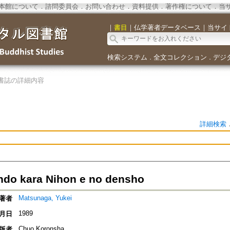
本館について
．
諮問委員会
．
お問い合わせ
．
資料提供
．
著作権について
．
当
｜
書目
｜
仏学著者データベース
｜
当サイ
検索システム
全文コレクション
デジ
．
．
書誌の詳細内容
詳細検索
ndo kara Nihon e no densho
Matsunaga, Yukei
著者
1989
月日
Chuo Koronsha
版者