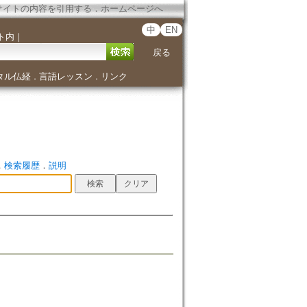
サイトの内容を引用する
．
ホームページへ
中
EN
ト内
｜
戻る
タル仏経
言語レッスン
リンク
．
．
．
検索履歴
．
説明