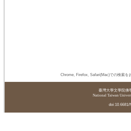
Chrome, Firefox, Safari(
臺灣大學
文學院佛
National Taiwan Universi
doi:10.6681