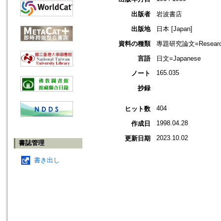
出版者
岩波書店
出版地
日本 [Japan]
資料の種類
專題研究論文=Research
言語
日文=Japanese
165.035
ノート
抄録
404
ヒット数
1998.04.28
作成日
2023.10.02
更新日期
書誌管理
書き出し