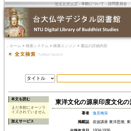
サイトマップ
．
本館について
．
諮問委員会
．
．
ホーム
>
検索システム
>
検索エンジン
>
書誌の詳細内容
本文を読む
東洋文化の源泉印度文化の
まだ本館にオーソラ
イズされていません
著者
逸見梅栄
加えサービス
掲載誌
岩波講座 東洋思潮, 
1934-1936
出版年月日