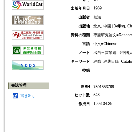
1989
出版年月日
出版者
知識
出版地
北京, 中國 [Beijing, Ch
資料の種類
專題研究論文=Research
言語
中文=Chinese
ノート
出自王雷泉編 《中國
キーワード
經錄=經典目錄=Catalogu
抄録
書誌管理
ISBN
7501553769
548
ヒット数
書き出し
1998.04.28
作成日