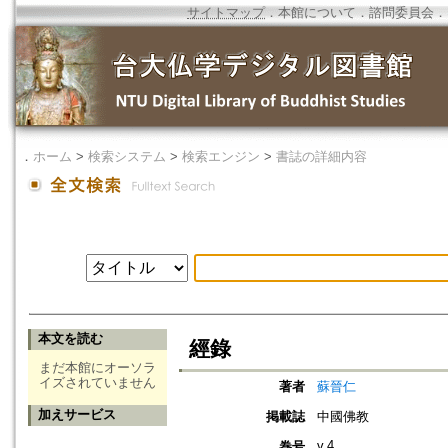
サイトマップ
．
本館について
．
諮問委員会
．
．
ホーム
>
検索システム
>
検索エンジン
>
書誌の詳細内容
本文を読む
經錄
まだ本館にオーソラ
イズされていません
著者
蘇晉仁
加えサービス
掲載誌
中國佛教
v.4
巻号