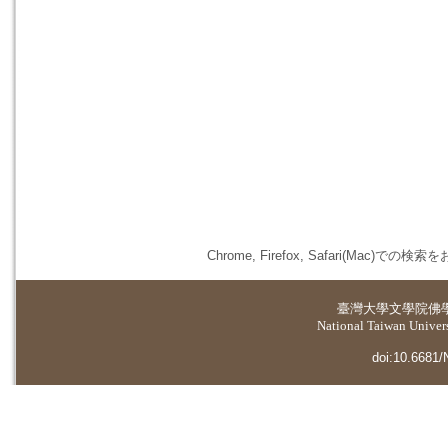
Chrome, Firefox, Safari(
臺灣大學
文學院佛
National Taiwan Universi
doi:10.6681