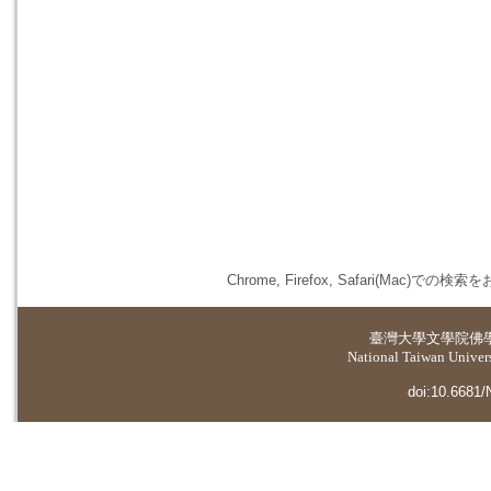
Chrome, Firefox, Safari(
臺灣大學
文學院佛
National Taiwan Universi
doi:10.6681