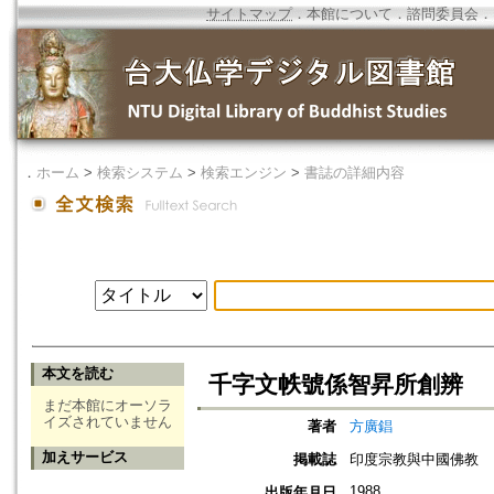
サイトマップ
．
本館について
．
諮問委員会
．
．
ホーム
>
検索システム
>
検索エンジン
>
書誌の詳細内容
本文を読む
千字文帙號係智昇所創辨
まだ本館にオーソラ
イズされていません
著者
方廣錩
加えサービス
掲載誌
印度宗教與中國佛教
1988
出版年月日