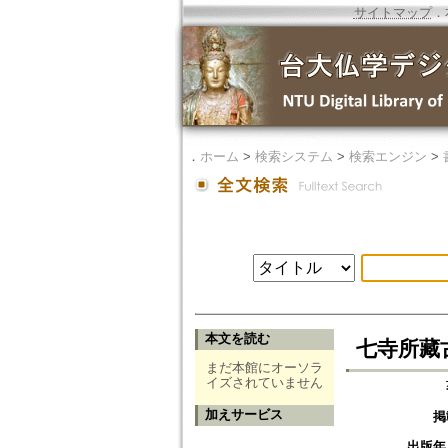
サイトマップ
．
．
ホーム
>
検索システム
>
検索エンジン
>
本文を読む
七寺所藏
まだ本館にオーソラ
イズされていません
加えサービス
掲
出版年