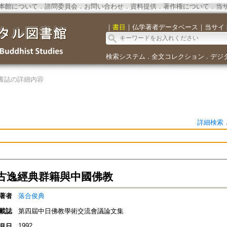
本館について
．
諮問委員会
．
お問い合わせ
．
資料提供
．
著作権について
．
当
｜
書目
｜
仏学著者データベース
｜
当サイ
検索システム
全文コレクション
デジ
．
．
書誌の詳細内容
詳細検索
古逸經典群籍與中國佛教
著者
落合俊典
載誌
第四屆中日佛教學術交流會議論文集
1992
月日