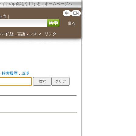
サイトの内容を引用する
．
ホームページへ
中
EN
ト内
｜
戻る
タル仏経
言語レッスン
リンク
．
．
．
検索履歴
．
説明