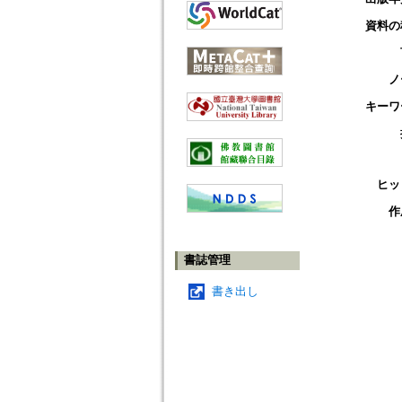
資料の
ノ
キーワ
ヒッ
作
書誌管理
書き出し