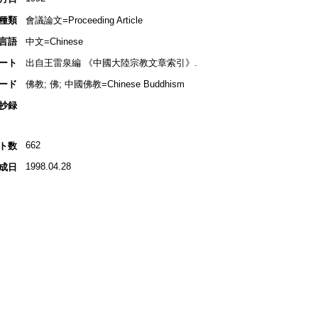
種類
會議論文=Proceeding Article
言語
中文=Chinese
ート
出自王雷泉編 《中國大陸宗教文章索引》.
ード
佛教; 佛; 中國佛教=Chinese Buddhism
抄録
662
ト数
1998.04.28
成日