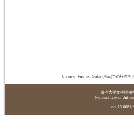
Chrome, Firefox, Safari(
臺灣大學
文學院佛
National Taiwan Universi
doi:10.6681