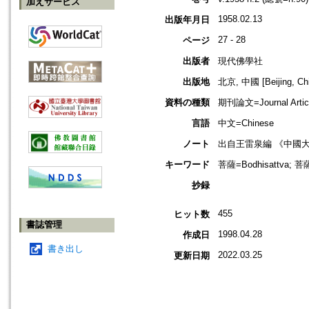
加えサービス
1958.02.13
出版年月日
27 - 28
ページ
出版者
現代佛學社
出版地
北京, 中國 [Beijing, Ch
資料の種類
期刊論文=Journal Artic
言語
中文=Chinese
ノート
出自王雷泉編 《中國
キーワード
菩薩=Bodhisattva; 菩
抄録
455
ヒット数
書誌管理
1998.04.28
作成日
書き出し
2022.03.25
更新日期