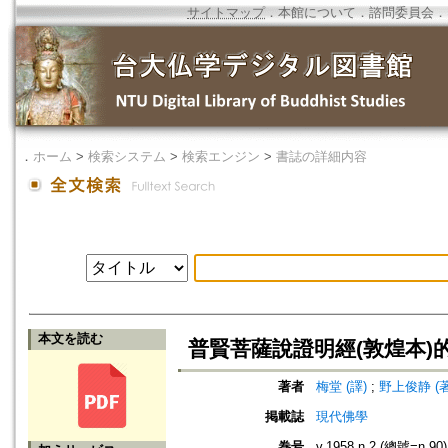
サイトマップ
．
本館について
．
諮問委員会
．
．
ホーム
>
検索システム
>
検索エンジン
>
書誌の詳細内容
本文を読む
普賢菩薩說證明經(敦煌本)
著者
梅堂 (譯)
;
野上俊静 (著
掲載誌
現代佛學
巻号
v.1958 n.2 (總號=n.90)