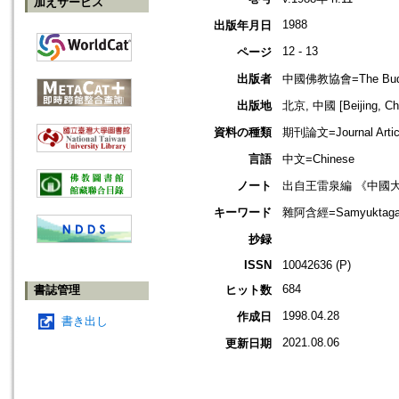
加えサービス
1988
出版年月日
12 - 13
ページ
出版者
中國佛教協會=The Buddhis
出版地
北京, 中國 [Beijing, Ch
資料の種類
期刊論文=Journal Artic
言語
中文=Chinese
ノート
出自王雷泉編 《中國
キーワード
雜阿含經=Samyuktagam
抄録
ISSN
10042636 (P)
684
書誌管理
ヒット数
1998.04.28
作成日
書き出し
2021.08.06
更新日期