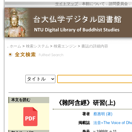
サイトマップ
．
本館について
．
諮問委員会
．
．
ホーム
>
検索システム
>
検索エンジン
>
書誌の詳細内容
本文を読む
《雜阿含經》研習(上)
著者
蔡惠明 (著)
掲載誌
法音=The Voice of Dh
巻号
v.1988年 n.11