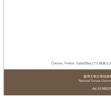
Chrome, Firefox, Safari(
臺灣大學
文學院佛
National Taiwan Universi
doi:10.6681