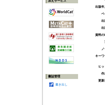
加えサービス
出版年
ペ
出
出
資料の
ノ
キーワ
ヒッ
作
書誌管理
更新
書き出し