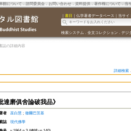
本館について
．
諮問委員会
．
お問い合わせ
．
資料提供
．
著作権について
．
当
｜
書目
｜
仏学著者データベース
｜
当サイ
検索システム
全文コレクション
デジ
．
．
書誌の詳細内容
詳細検索
毗達磨俱舍論破我品》
著者
巫白慧
;
徹爾巴茨基
載誌
現代佛學
巻号
v.1964 n.3 (總號=n.140)