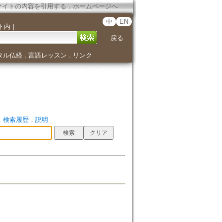
サイトの内容を引用する
．
ホームページへ
中
EN
ト内
｜
戻る
タル仏経
言語レッスン
リンク
．
．
．
検索履歴
．
説明