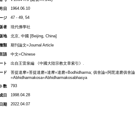
1964.06.10
月日
47 - 49, 54
ージ
版者
現代佛學社
版地
北京, 中國 [Beijing, China]
種類
期刊論文=Journal Article
言語
中文=Chinese
ート
出自王雷泉編 《中國大陸宗教文章索引》.
ード
菩提達摩=菩提達磨=達摩=達磨=Bodhidharma; 俱舍論=阿毘達磨俱舍論
=Abhidharmakosa=Abhidharmakosabhasya
793
ト数
1998.04.28
成日
2022.04.07
日期