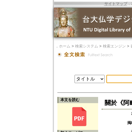
サイトマップ
．
．
ホーム
>
検索システム
>
検索エンジン
>
本文を読む
關於《阿
掲