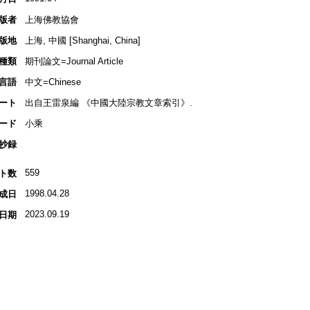
版者
上海佛教協會
版地
上海, 中國 [Shanghai, China]
種類
期刊論文=Journal Article
言語
中文=Chinese
ート
出自王雷泉編 《中國大陸宗教文章索引》.
ード
小乘
抄録
559
ト数
1998.04.28
成日
2023.09.19
日期