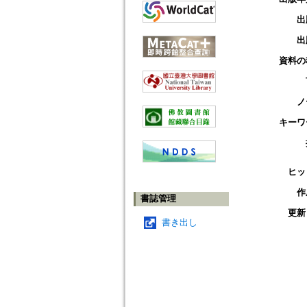
出
出
資料の
ノ
キーワ
ヒッ
作
書誌管理
更新
書き出し