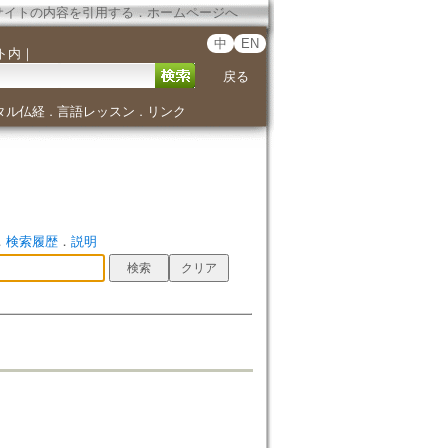
サイトの内容を引用する
．
ホームページへ
中
EN
ト内
｜
戻る
タル仏経
言語レッスン
リンク
．
．
．
検索履歴
．
説明