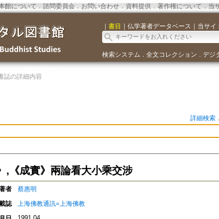
本館について
．
諮問委員会
．
お問い合わせ
．
資料提供
．
著作権について
．
当
｜
書目
｜
仏学著者データベース
｜
当サイ
検索システム
全文コレクション
デジ
．
．
書誌の詳細内容
詳細検索
》,《成實》兩論看大小乘交涉
著者
蔡惠明
載誌
上海佛教通訊=上海佛教
1991.04
月日