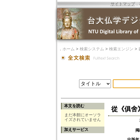
サイトマップ
．
．
ホーム
>
検索システム
>
検索エンジン
>
本文を読む
從《俱舍
まだ本館にオーソラ
イズされていません
加えサービス
掲
出版年