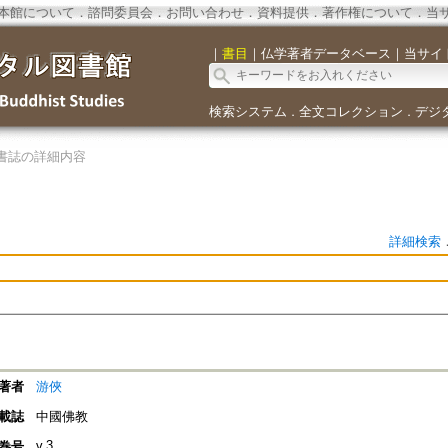
本館について
．
諮問委員会
．
お問い合わせ
．
資料提供
．
著作権について
．
当
｜
書目
｜
仏学著者データベース
｜
当サイ
検索システム
全文コレクション
デジ
．
．
書誌の詳細内容
詳細検索
著者
游俠
載誌
中國佛教
v.3
巻号