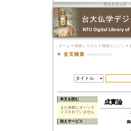
サイトマップ
．
．
ホーム
>
検索システム
>
検索エンジン
>
本文を読む
成實論
まだ本館にオーソラ
イズされていません
加えサービス
掲