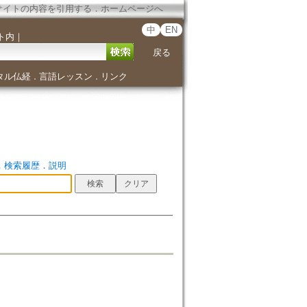
サイトの内容を引用する
．
ホームページへ
中
EN
ト内
｜
戻る
タル仏経
言語レッスン
リンク
．
．
．
検索履歴
．
説明