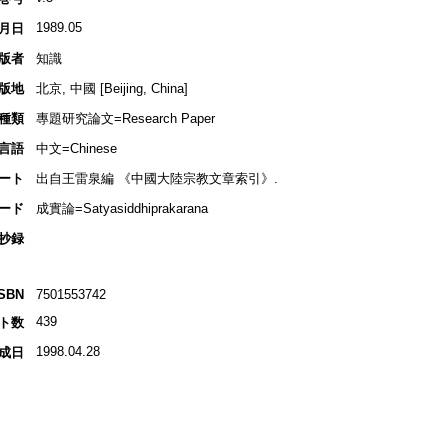
1989.05
月日
版者
知識
版地
北京, 中國 [Beijing, China]
種類
專題研究論文=Research Paper
言語
中文=Chinese
ート
出自王雷泉編 《中國大陸宗教文章索引》.
ード
成實論=Satyasiddhiprakarana
抄録
ISBN
7501553742
439
ト数
1998.04.28
成日