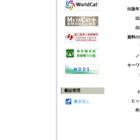
出版年
出
出
資料の
ノ
キーワ
書誌管理
ヒッ
書き出し
作