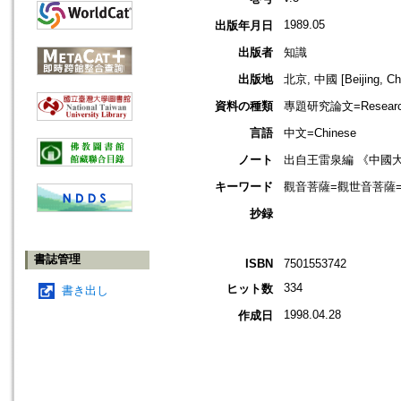
1989.05
出版年月日
出版者
知識
出版地
北京, 中國 [Beijing, Ch
資料の種類
專題研究論文=Research
言語
中文=Chinese
ノート
出自王雷泉編 《中國
キーワード
觀音菩薩=觀世音菩薩=Avalo
抄録
書誌管理
ISBN
7501553742
334
ヒット数
書き出し
1998.04.28
作成日