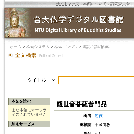
サイトマップ
．
本館について
．
諮問委員会
．
．
ホーム
>
検索システム
>
検索エンジン
>
書誌の詳細内容
本文を読む
觀世音菩薩普門品
まだ本館にオーソラ
イズされていません
著者
游俠
加えサービス
掲載誌
中國佛教
v.3
巻号