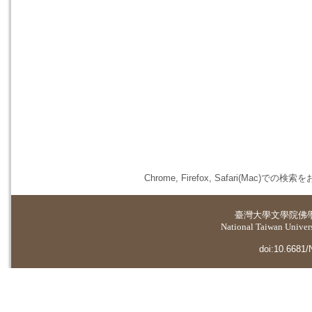
Chrome, Firefox, Safari(
臺灣大學
文學院佛
National Taiwan Universi
doi:10.6681