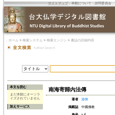
サイトマップ
．
本館について
．
諮問委員会
．
．
ホーム
>
検索システム
>
検索エンジン
>
書誌の詳細内容
本文を読む
南海寄歸內法傳
まだ本館にオーソラ
イズされていません
著者
游俠
加えサービス
掲載誌
中國佛教
v.4
巻号