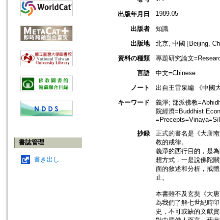
1989.05
出版年月日
出版者
知識
出版地
北京, 中國 [Beijing, Ch
資料の種類
專題研究論文=Research
言語
中文=Chinese
ノート
出自王雷泉編 《中國
キーワード
義淨; 部派佛教=Abhidha
院經濟=Buddhist Econ
=Precepts=Vinaya=Si
抄録
正式的書名是《大唐南
書誌管理
教的戒律。
義淨的西行目的，是為
書き出し
想方式，一是說佛陀關
面的敘述和分析，戒體
止。
本書雖不及玄奘《大唐
為我們了解七世紀時印
史，不可或缺的文獻資