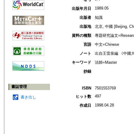
1989.05
出版年月日
出版者
知識
出版地
北京, 中國 [Beijing, Ch
資料の種類
專題研究論文=Research
言語
中文=Chinese
ノート
出自王雷泉編 《中國
キーワード
法師=Master
抄録
書誌管理
ISBN
7501553769
497
ヒット数
書き出し
1998.04.28
作成日