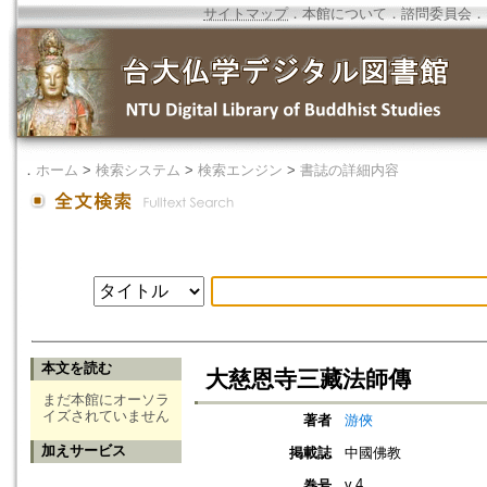
サイトマップ
．
本館について
．
諮問委員会
．
．
ホーム
>
検索システム
>
検索エンジン
>
書誌の詳細内容
本文を読む
大慈恩寺三藏法師傳
まだ本館にオーソラ
イズされていません
著者
游俠
加えサービス
掲載誌
中國佛教
v.4
巻号