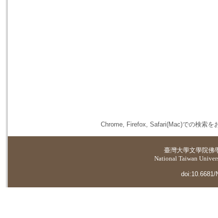
Chrome, Firefox, Safari(
臺灣大學
文學院佛
National Taiwan Universi
doi:10.6681