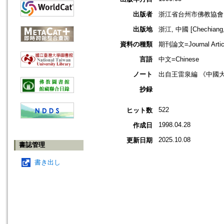
出版者
浙江省台州市佛教協會
出版地
浙江, 中國 [Chechiang,
資料の種類
期刊論文=Journal Artic
言語
中文=Chinese
ノート
出自王雷泉編 《中國
抄録
522
ヒット数
1998.04.28
作成日
2025.10.08
更新日期
書誌管理
書き出し