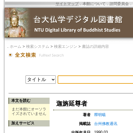
サイトマップ
．
本館について
．
諮問委員会
．
．
ホーム
>
検索システム
>
検索エンジン
>
書誌の詳細内容
本文を読む
迦旃延尊者
まだ本館にオーソラ
イズされていません
著者
釋明暘
加えサービス
掲載誌
台州佛教通讯
1990.03
出版年月日