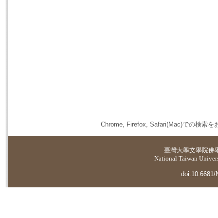
Chrome, Firefox, Safari(
臺灣大學
文學院佛
National Taiwan Universi
doi:10.6681