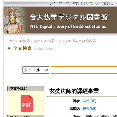
サイトマップ
．
本館について
．
諮問委員会
．
．
ホーム
>
検索システム
>
検索エンジン
>
書誌の詳細内容
本文を読む
玄奘法師的譯經事業
著者
游俠 (著)
掲載誌
現代佛學
巻号
v.1964 n.3 (總號=n.14