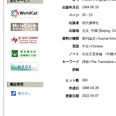
加えサービス
1964.06.10
出版年月日
20 - 23
ページ
出版者
現代佛學社
出版地
北京, 中國 [Beijing, Ch
資料の種類
期刊論文=Journal Artic
言語
中文=Chinese
ノート
出自王雷泉編 《中國
キーワード
譯經=The Translation 
抄録
393
ヒット数
書誌管理
1998.04.28
作成日
書き出し
2022.04.07
更新日期