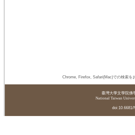
Chrome, Firefox, Safari(
臺灣大學
文學院佛
National Taiwan Universi
doi:10.6681