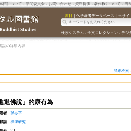
本館について
．
諮問委員会
．
お問い合わせ
．
資料提供
．
著作権について
．
当
｜
書目
｜
仏学著者データベース
｜
当サイ
検索システム
全文コレクション
デジ
．
．
書誌の詳細内容
詳細検索
進退佛說」的康有為
著者
孫亦平
載誌
禪學研究
v.1
巻号