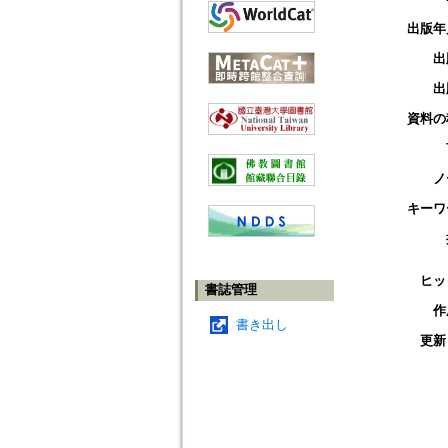
出版年
出
出
資料の
ノ
キーワ
ヒッ
書誌管理
作
書き出し
更新