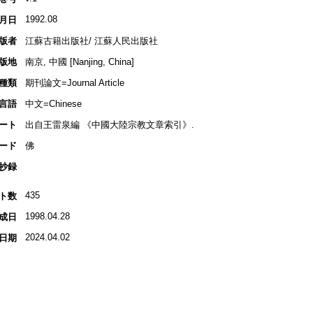
1992.08
月日
版者
江蘇古籍出版社/ 江蘇人民出版社
版地
南京, 中國 [Nanjing, China]
種類
期刊論文=Journal Article
言語
中文=Chinese
ート
出自王雷泉編 《中國大陸宗教文章索引》.
ード
佛
抄録
435
ト数
1998.04.28
成日
2024.04.02
日期