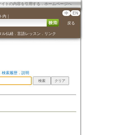
サイトの内容を引用する
．
ホームページへ
中
EN
ト内
｜
戻る
タル仏経
言語レッスン
リンク
．
．
．
検索履歴
．
説明