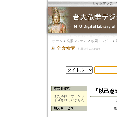
サイトマップ
．
．
ホーム
>
検索システム
>
検索エンジン
>
本文を読む
「以己意
まだ本館にオーソラ
イズされていません
加えサービス
掲