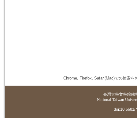
Chrome, Firefox, Safari(
臺灣大學
文學院佛
National Taiwan Universi
doi:10.6681