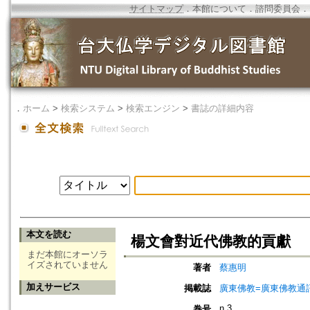
サイトマップ
．
本館について
．
諮問委員会
．
．
ホーム
>
検索システム
>
検索エンジン
>
書誌の詳細内容
本文を読む
楊文會對近代佛教的貢獻
まだ本館にオーソラ
イズされていません
著者
蔡惠明
加えサービス
掲載誌
廣東佛教=廣東佛教通
n.3
巻号