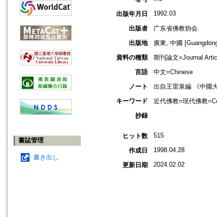
1992.03
出版年月日
出版者
广东省佛教协会
出版地
廣東, 中國 [Guangdong,
資料の種類
期刊論文=Journal Artic
言語
中文=Chinese
ノート
出自王雷泉編 《中國
キーワード
近代佛教=現代佛教=Conte
抄録
515
ヒット数
書誌管理
1998.04.28
作成日
書き出し
2024.02.02
更新日期