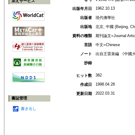
加えサービス
1962.10.13
出版年月日
出版者
現代佛學社
出版地
北京, 中國 [Beijing, Ch
資料の種類
期刊論文=Journal Artic
言語
中文=Chinese
ノート
出自王雷泉編 《中國
抄録
382
ヒット数
1998.04.28
作成日
2022.03.31
更新日期
書誌管理
書き出し