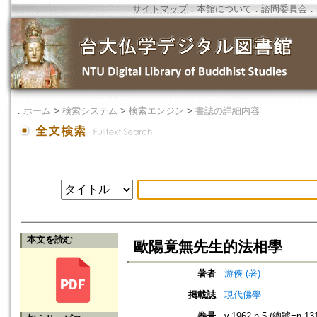
サイトマップ
．
本館について
．
諮問委員会
．
．
ホーム
>
検索システム
>
検索エンジン
>
書誌の詳細内容
本文を読む
歐陽竟無先生的法相學
著者
游俠 (著)
掲載誌
現代佛學
巻号
v.1962 n.5 (總號=n.13