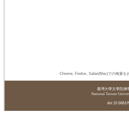
Chrome, Firefox, Safari(
臺灣大學
文學院佛
National Taiwan Universi
doi:10.6681