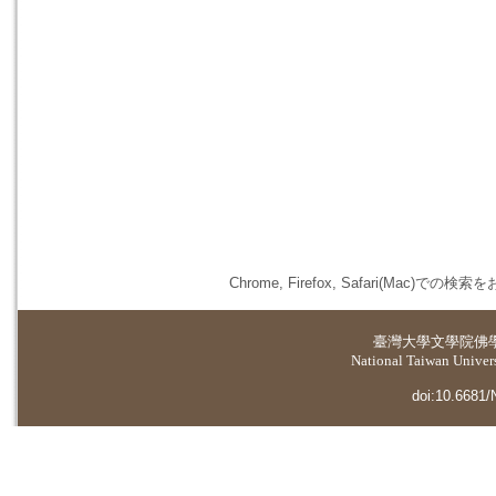
Chrome, Firefox, Safari(
臺灣大學
文學院佛
National Taiwan Universi
doi:10.6681