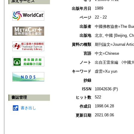
加えサービス
1989
出版年月日
22 - 22
ページ
出版者
中國佛教協會=The Buddhis
出版地
北京, 中國 [Beijing, Ch
資料の種類
期刊論文=Journal Artic
言語
中文=Chinese
ノート
出自王雷泉編 《中國
キーワード
虛雲=Xu yun
抄録
ISSN
10042636 (P)
522
書誌管理
ヒット数
1998.04.28
作成日
書き出し
2021.08.06
更新日期