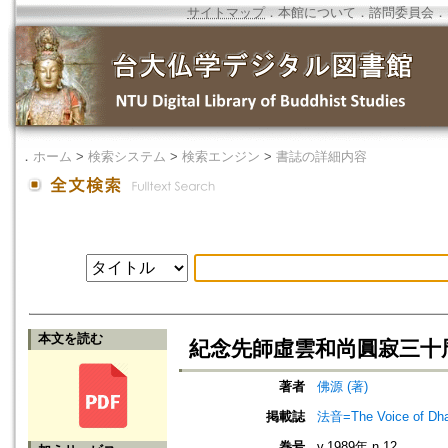
サイトマップ
．
本館について
．
諮問委員会
．
．
ホーム
>
検索システム
>
検索エンジン
>
書誌の詳細内容
本文を読む
紀念先師虛雲和尚圓寂三十
著者
佛源 (著)
掲載誌
法音=The Voice of Dh
巻号
v.1989年 n.12