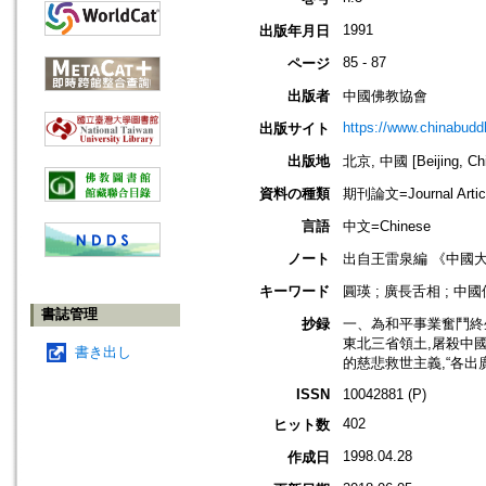
1991
出版年月日
85 - 87
ページ
出版者
中國佛教協會
https://www.chinabud
出版サイト
出版地
北京, 中國 [Beijing, Ch
資料の種類
期刊論文=Journal Artic
言語
中文=Chinese
ノート
出自王雷泉編 《中國
キーワード
圓瑛 ; 廣長舌相 ; 中
書誌管理
抄録
一、為和平事業奮鬥終生
東北三省領土,屠殺中
書き出し
的慈悲救世主義,“各出
ISSN
10042881 (P)
402
ヒット数
1998.04.28
作成日