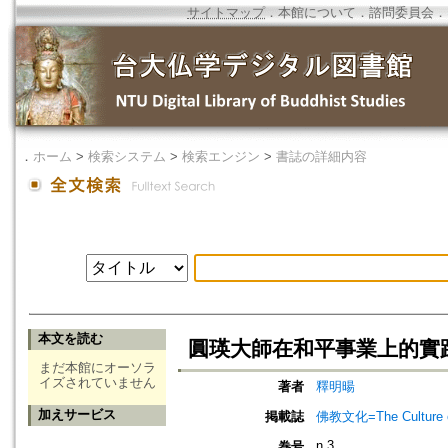
サイトマップ
．
本館について
．
諮問委員会
．
．
ホーム
>
検索システム
>
検索エンジン
>
書誌の詳細内容
本文を読む
圓瑛大師在和平事業上的實
まだ本館にオーソラ
イズされていません
著者
釋明暘
加えサービス
掲載誌
佛教文化=The Culture of
n.3
巻号