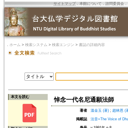
サイトマップ
．
本館について
．
諮問委員会
．
．
ホーム
>
検索システム
>
検索エンジン
>
書誌の詳細内容
本文を読む
悼念一代名尼通願法師
著者
溫金玉 (著)
;
趙林恩 (著
掲載誌
法音=The Voice of Dh
巻号
v.1991年 n.8