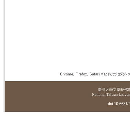
Chrome, Firefox, Safari(
臺灣大學
文學院佛
National Taiwan Universi
doi:10.6681