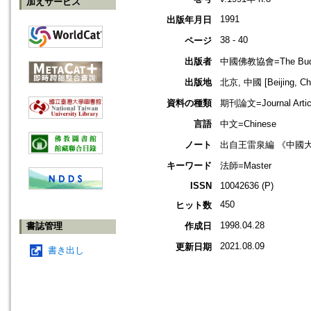
加えサービス
1991
出版年月日
38 - 40
ページ
出版者
中國佛教協會=The Buddhis
出版地
北京, 中國 [Beijing, Ch
資料の種類
期刊論文=Journal Artic
言語
中文=Chinese
ノート
出自王雷泉編 《中國
キーワード
法師=Master
ISSN
10042636 (P)
450
ヒット数
1998.04.28
書誌管理
作成日
2021.08.09
更新日期
書き出し