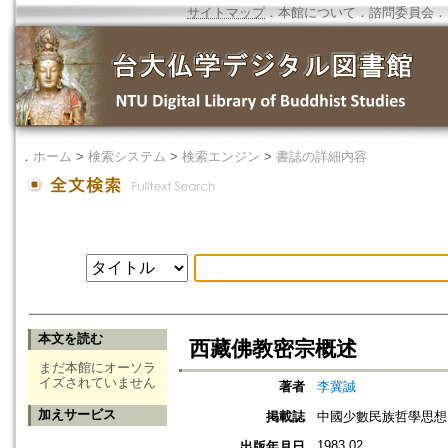
サイトマップ
．
本館について
．
諮問委員会
．
．
ホーム
>
検索システム
>
検索エンジン
>
書誌の詳細内容
本文を読む
西藏佛教密宗概述
まだ本館にオーソラ
イズされていません
著者
李冀誠
加えサービス
掲載誌
中國少數民族哲學思想
1983.02
出版年月日