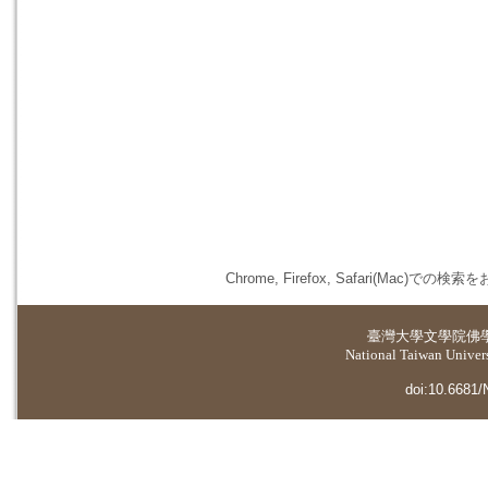
Chrome, Firefox, Safari(
臺灣大學
文學院佛
National Taiwan Universi
doi:10.6681