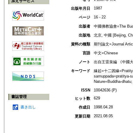
加えサービス
1987
出版年月日
16 - 22
ページ
出版者
中國佛教協會=The Buddhis
出版地
北京, 中國 [Beijing, Ch
資料の種類
期刊論文=Journal Artic
言語
中文=Chinese
ノート
出自王雷泉編 《中國
キーワード
緣起=十二因緣=Pratityasa
samuppada=pratitya-
Nature=Buddha-dhatu
ISSN
10042636 (P)
書誌管理
629
ヒット数
書き出し
1998.04.28
作成日
2021.08.05
更新日期