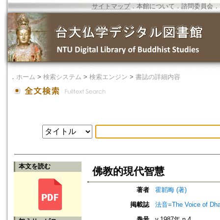
サイトマップ
．
本館について
．
諮問委員会
．
．
ホーム
>
検索システム
>
検索エンジン
>
書誌の詳細内容
本文を読む
佛教的現代智慧
著者
霍韜晦 (著)
掲載誌
法音=The Voice of Dh
巻号
v.1987年 n.4