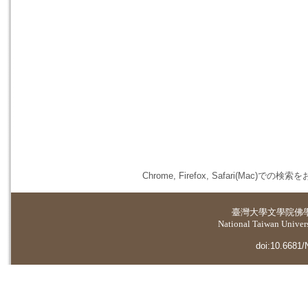
Chrome, Firefox, Safari(
臺灣大學
文學院佛
National Taiwan Universi
doi:10.6681