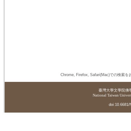
Chrome, Firefox, Safari(
臺灣大學
文學院佛
National Taiwan Universi
doi:10.6681