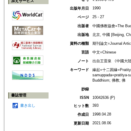
加えサービス
1990
出版年月日
25 - 27
ページ
出版者
中國佛教協會=The Buddhis
出版地
北京, 中國 [Beijing, Ch
資料の種類
期刊論文=Journal Artic
言語
中文=Chinese
ノート
出自王雷泉 《中國大
キーワード
緣起=十二因緣=Pratityasa
samuppada=pratity
Buddhism; 佛教; 佛
抄録
書誌管理
ISSN
10042636 (P)
書き出し
393
ヒット数
1998.04.28
作成日
2021.08.06
更新日期