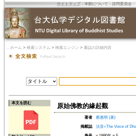
サイトマップ
．
本館について
．
諮問委員会
．
．
ホーム
>
検索システム
>
検索エンジン
>
書誌の詳細内容
本文を読む
原始佛教的緣起觀
著者
蔡惠明 (著)
掲載誌
法音=The Voice of Dh
巻号
v.1990年 n.5