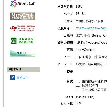
1983
出版年月日
76 - 84
ページ
出版者
中國社會科學出版社
http://www.csspw.com
出版サイト
出版地
北京, 中國 [Beijing, Ch
資料の種類
期刊論文=Journal Artic
言語
中文=Chinese
ノート
出自王雷泉 《中國大
キーワード
那先比丘經=彌蘭陀王問經=Mil
書誌管理
抄録
書き出し
目次
一、生前的統率性精神存在
二、輪迴主體 78
三、安住於涅槃界的最高
ISSN
10028404 (P)
869
ヒット数