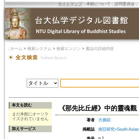
サイトマップ
．
本館について
．
諮問委員会
．
．
ホーム
>
検索システム
>
検索エンジン
>
書誌の詳細内容
本文を読む
《那先比丘經》中的靈魂觀
まだ本館にオーソラ
イズされていません
著者
方廣錩
加えサービス
掲載誌
南亞研究=South Asian 
n.1
巻号