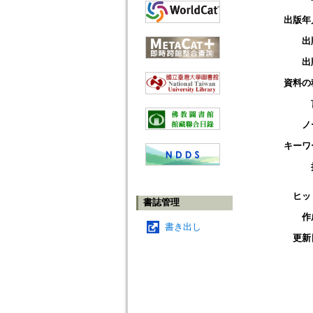
出版年
出
出
資料の
ノ
キーワ
ヒッ
書誌管理
作
書き出し
更新