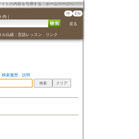
サイトの内容を引用する
．
ホームページへ
中
EN
ト内
｜
戻る
タル仏経
言語レッスン
リンク
．
．
．
検索履歴
．
説明