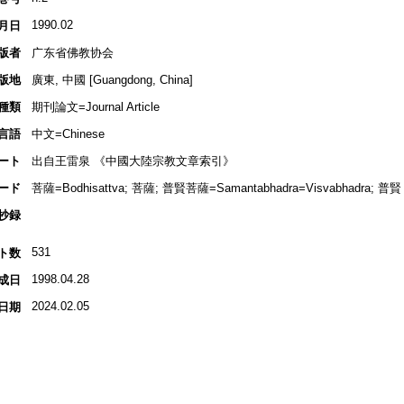
1990.02
月日
版者
广东省佛教协会
版地
廣東, 中國 [Guangdong, China]
種類
期刊論文=Journal Article
言語
中文=Chinese
ート
出自王雷泉 《中國大陸宗教文章索引》
ード
菩薩=Bodhisattva; 菩薩; 普賢菩薩=Samantabhadra=Visvabhadra; 普賢
抄録
531
ト数
1998.04.28
成日
2024.02.05
日期