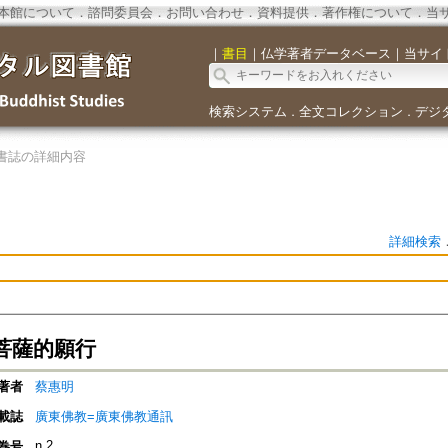
本館について
．
諮問委員会
．
お問い合わせ
．
資料提供
．
著作権について
．
当
｜
書目
｜
仏学著者データベース
｜
当サイ
検索システム
全文コレクション
デジ
．
．
書誌の詳細内容
詳細検索
菩薩的願行
著者
蔡惠明
載誌
廣東佛教=廣東佛教通訊
n.2
巻号