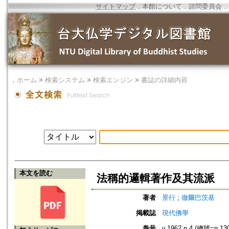
サイトマップ
．
本館について
．
諮問委員会
．
．
ホーム
>
検索システム
>
検索エンジン
>
書誌の詳細内容
本文を読む
法稱的邏輯著作及其流派
著者
景行
;
徹爾巴茨基
掲載誌
現代佛學
巻号
v.1962 n.4 (總號=n.13