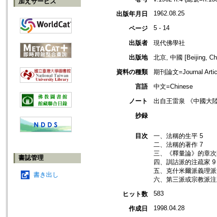
加えサービス
1962.08.25
出版年月日
5 - 14
ページ
出版者
現代佛學社
出版地
北京, 中國 [Beijing, Ch
資料の種類
期刊論文=Journal Artic
言語
中文=Chinese
ノート
出自王雷泉 《中國大
抄録
目次
一、法稱的生平 5
二、法稱的著作 7
三、《釋量論》的章次
書誌管理
四、訓詁派的注疏家 9
五、克什米爾派義理派
書き出し
六、第三派或宗教派注疏
583
ヒット数
1998.04.28
作成日