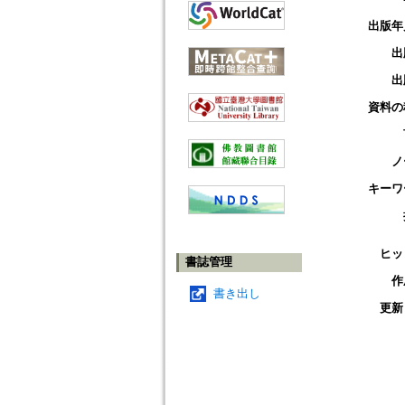
出版年
出
出
資料の
ノ
キーワ
ヒッ
書誌管理
作
書き出し
更新