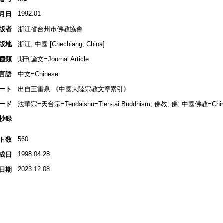
1992.01
月日
版者
浙江省台州市佛教協會
版地
浙江, 中國 [Chechiang, China]
種類
期刊論文=Journal Article
言語
中文=Chinese
ート
出自王雷泉 《中國大陸宗教文章索引》
ード
法華宗=天台宗=Tendaishu=Tien-tai Buddhism; 佛教; 佛; 中國佛教=Chin
抄録
560
ト数
1998.04.28
成日
2023.12.08
日期