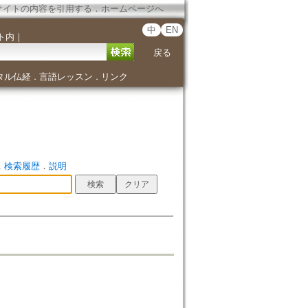
サイトの内容を引用する
．
ホームページへ
中
EN
ト内
｜
戻る
タル仏経
言語レッスン
リンク
．
．
．
検索履歴
．
説明