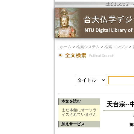
サイトマップ
．
．
ホーム
>
検索システム
>
検索エンジン
>
本文を読む
天台宗-
まだ本館にオーソラ
イズされていません
加えサービス
掲