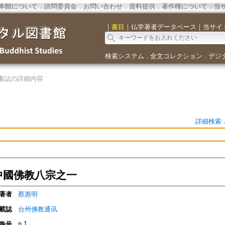
本館について
．
諮問委員会
．
お問い合わせ
．
資料提供
．
著作権について
．
当
｜
書目
｜
仏学著者データベース
｜
当サイ
検索システム
全文コレクション
デジ
．
．
書誌の詳細内容
詳細検索
-中國佛教八宗之一
著者
蔡惠明
載誌
台州佛教通讯
n.1
巻号