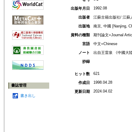
1992.08
出版年月日
出版者
江蘇古籍出版社/ 江蘇
出版地
南京, 中國 [Nanjing, Ch
資料の種類
期刊論文=Journal Artic
言語
中文=Chinese
ノート
出自王雷泉 《中國大
抄録
621
ヒット数
1998.04.28
作成日
書誌管理
2024.04.02
更新日期
書き出し