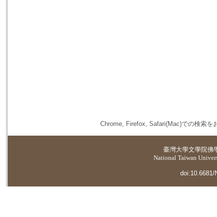
Chrome, Firefox, Safari(
臺灣大學
文學院佛
National Taiwan Universi
doi:10.6681