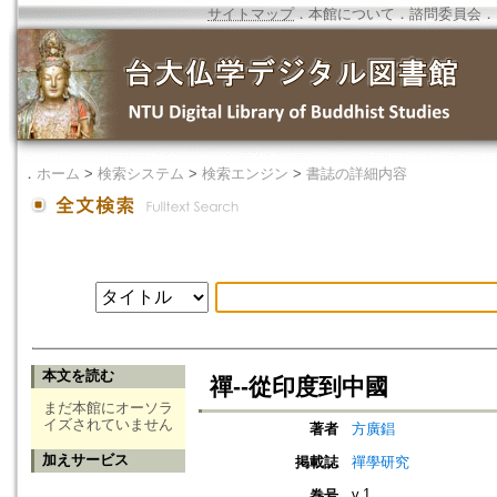
サイトマップ
．
本館について
．
諮問委員会
．
．
ホーム
>
検索システム
>
検索エンジン
>
書誌の詳細内容
本文を読む
禪--從印度到中國
まだ本館にオーソラ
イズされていません
著者
方廣錩
加えサービス
掲載誌
禪學研究
v.1
巻号