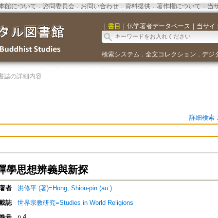
本館について
．
諮問委員会
．
お問い合わせ
．
資料提供
．
著作権について
．
当
｜
書目
｜
仏学著者データベース
｜
当サイ
検索システム
全文コレクション
デジ
．
．
書誌の詳細内容
詳細検索
禪學思想辨義與新探
著者
洪修平 (著)=Hong, Shiou-pin (au.)
載誌
世界宗教研究=Studies in World Religions
n.4
巻号