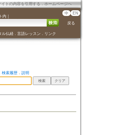
サイトの内容を引用する
．
ホームページへ
中
EN
ト内
｜
戻る
タル仏経
言語レッスン
リンク
．
．
．
検索履歴
．
説明