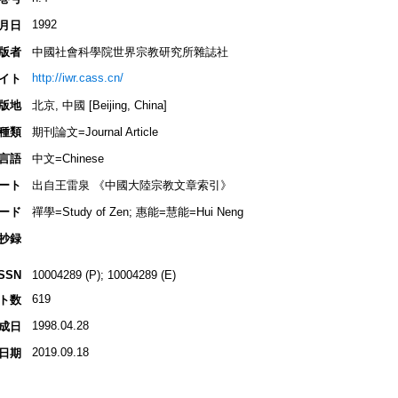
1992
月日
版者
中國社會科學院世界宗教研究所雜誌社
http://iwr.cass.cn/
イト
版地
北京, 中國 [Beijing, China]
種類
期刊論文=Journal Article
言語
中文=Chinese
ート
出自王雷泉 《中國大陸宗教文章索引》
ード
禪學=Study of Zen; 惠能=慧能=Hui Neng
抄録
ISSN
10004289 (P); 10004289 (E)
619
ト数
1998.04.28
成日
2019.09.18
日期