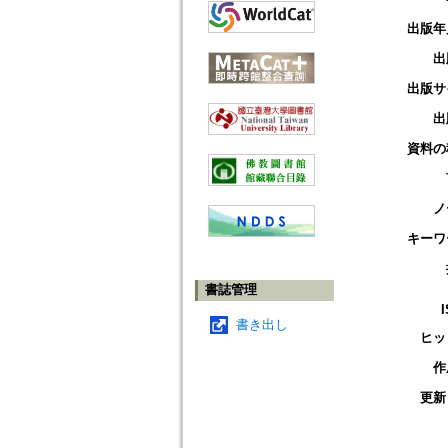
出版年
出
出版サ
出
資料の
ノ
キーワ
書誌管理
書き出し
ヒッ
作
更新