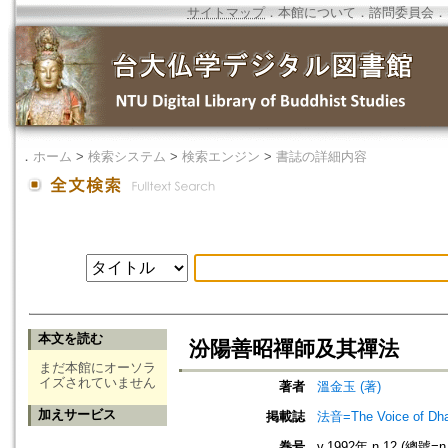
サイトマップ
．
本館について
．
諮問委員会
．
．
ホーム
>
検索システム
>
検索エンジン
>
書誌の詳細内容
本文を読む
汾陽善昭禪師及其禪法
まだ本館にオーソラ
イズされていません
著者
溫金玉 (著)
加えサービス
掲載誌
法音=The Voice of Dh
巻号
v.1992年 n.12 (總號=n.