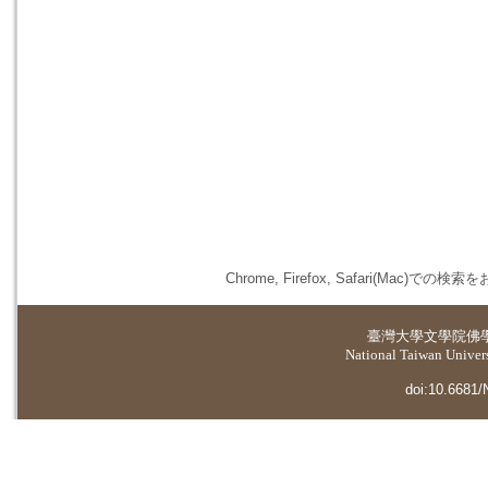
Chrome, Firefox, Safari(
臺灣大學
文學院佛
National Taiwan Universi
doi:10.6681