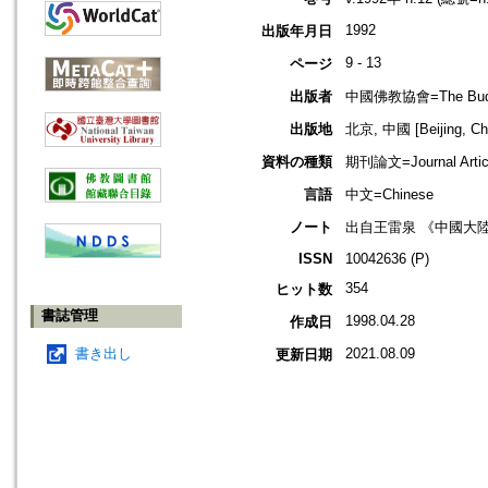
1992
出版年月日
9 - 13
ページ
出版者
中國佛教協會=The Buddhis
出版地
北京, 中國 [Beijing, Ch
資料の種類
期刊論文=Journal Artic
言語
中文=Chinese
ノート
出自王雷泉 《中國大
ISSN
10042636 (P)
354
ヒット数
書誌管理
1998.04.28
作成日
書き出し
2021.08.09
更新日期